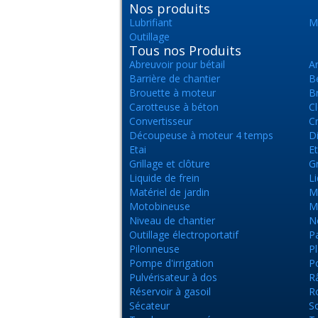
Nos produits
Lubrifiant
Ma
Outillage
Tous nos Produits
Abreuvoir pour bétail
A
Barrière de chantier
Bé
Brouette à moteur
B
Carotteuse à béton
Cl
Convertisseur
Cr
Découpeuse à moteur 4 temps
Di
Etai
E
Grillage et clôture
G
Liquide de frein
Li
Matériel de jardin
M
Motobineuse
M
Niveau de chantier
N
Outillage électroportatif
Pa
Pilonneuse
Pl
Pompe d'irrigation
Po
Pulvérisateur à dos
Râ
Réservoir à gasoil
Ro
Sécateur
So