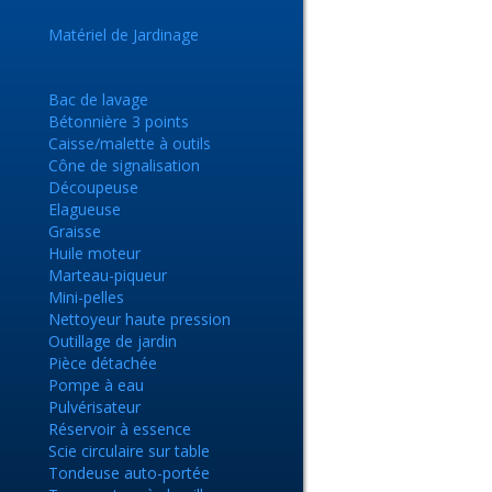
Matériel de Jardinage
Bac de lavage
Bétonnière 3 points
Caisse/malette à outils
Cône de signalisation
Découpeuse
Elagueuse
Graisse
Huile moteur
e
Marteau-piqueur
Mini-pelles
Nettoyeur haute pression
Outillage de jardin
Pièce détachée
Pompe à eau
Pulvérisateur
Réservoir à essence
Scie circulaire sur table
Tondeuse auto-portée