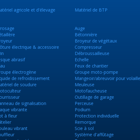
tériel agricole et d'élevage
Matériel de BTP
rrosage
Auge
taillère
Bétonnière
royeur
Broyeur de végétaux
ôture électrique & accessoire
Compresseur
in
Débroussailleuse
sque abrasif
Echelle
tau
Feux de chantier
roupe électrogène
Groupe moto-pompe
quide de refroidissement
Mangeoir/abreuvoir pour volaill
atériel de soudure
Meuleuse
otoculteur
Motofaucheuse
ourrisseur
Outillage de garage
nneau de signalisation
Perceuse
aque vibrante
Podium
t à fleur
Protection individuelle
telier
Remorque
uleau vibrant
Scie à sol
uffleur
Système d'affûtage