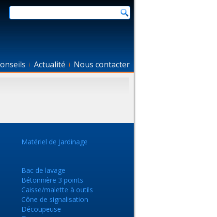
onseils
Actualité
Nous contacter
Matériel de Jardinage
Bac de lavage
Bétonnière 3 points
Caisse/malette à outils
Cône de signalisation
Découpeuse