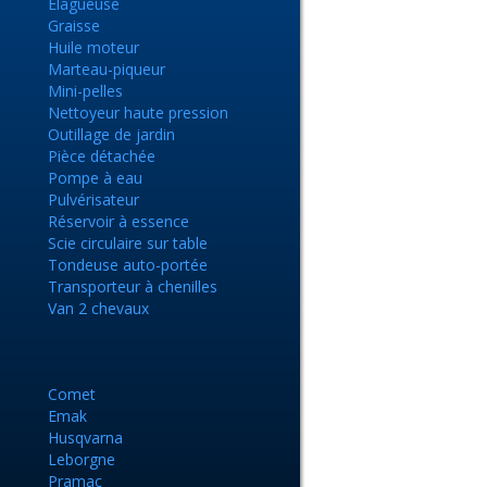
Elagueuse
Graisse
Huile moteur
e
Marteau-piqueur
Mini-pelles
Nettoyeur haute pression
Outillage de jardin
Pièce détachée
Pompe à eau
Pulvérisateur
Réservoir à essence
Scie circulaire sur table
Tondeuse auto-portée
Transporteur à chenilles
Van 2 chevaux
Comet
Emak
Husqvarna
Leborgne
Pramac