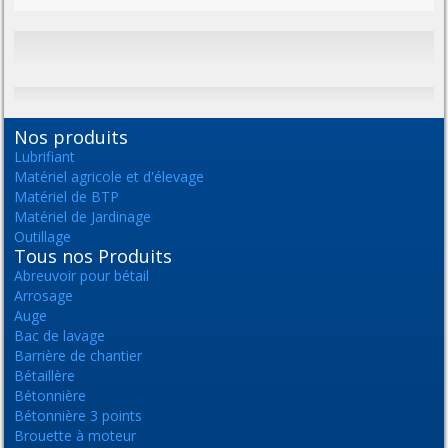
Nos produits
Lubrifiant
Matériel agricole et d'élevage
Matériel de BTP
Matériel de Jardinage
Outillage
Tous nos Produits
Abreuvoir pour bétail
Arrosage
Auge
Bac de lavage
Barrière de chantier
Bétaillère
Bétonnière
Bétonnière 3 points
Brouette à moteur